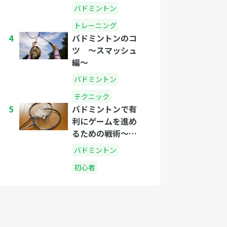
バドミントン
トレーニング
4
バドミントンのコ
ツ 〜スマッシュ
編〜
バドミントン
テクニック
5
バドミントンで有
利にゲームを進め
るための戦術〜シ
ングルス編〜
バドミントン
初心者