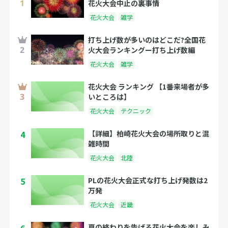
花火大会中止の裏事情
花火大会
雑学
打ち上げ数が多いのはどこだ?全国花
火大会ランキングー打ち上げ数編
花火大会
雑学
花火大会 ランキング 【1番来場者が多
いところは】
花火大会
テクニック
4
【詳細】柏崎花火大会の場所取りと混
雑時間
花火大会
北陸
5
PLの花火大会正式な打ち上げ発数は2
万発
花火大会
近畿
夏の終わりを告げる花火大会を楽しみ