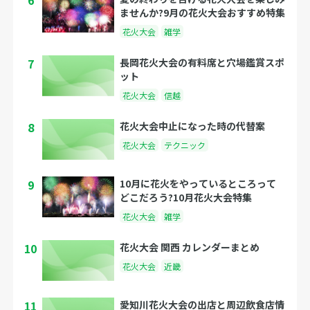
6
ませんか?9月の花火大会おすすめ特集
花火大会
雑学
7
長岡花火大会の有料席と穴場鑑賞スポ
ット
花火大会
信越
8
花火大会中止になった時の代替案
花火大会
テクニック
9
10月に花火をやっているところって
どこだろう?10月花火大会特集
花火大会
雑学
10
花火大会 関西 カレンダーまとめ
花火大会
近畿
11
愛知川花火大会の出店と周辺飲食店情