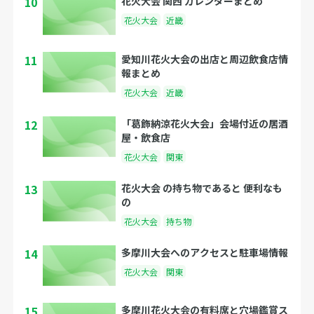
10
花火大会 関西 カレンダーまとめ
花火大会
近畿
11
愛知川花火大会の出店と周辺飲食店情
報まとめ
花火大会
近畿
12
「葛飾納涼花火大会」会場付近の居酒
屋・飲食店
花火大会
関東
13
花火大会 の持ち物であると 便利なも
の
花火大会
持ち物
14
多摩川大会へのアクセスと駐車場情報
花火大会
関東
15
多摩川花火大会の有料席と穴場鑑賞ス