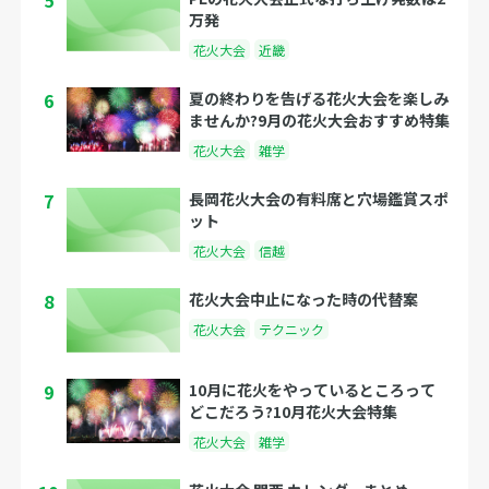
5
万発
花火大会
近畿
6
夏の終わりを告げる花火大会を楽しみ
ませんか?9月の花火大会おすすめ特集
花火大会
雑学
7
長岡花火大会の有料席と穴場鑑賞スポ
ット
花火大会
信越
8
花火大会中止になった時の代替案
花火大会
テクニック
9
10月に花火をやっているところって
どこだろう?10月花火大会特集
花火大会
雑学