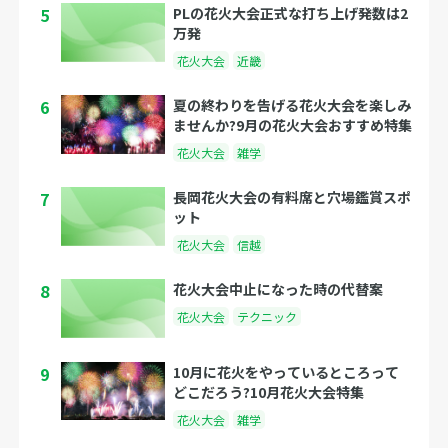
5
PLの花火大会正式な打ち上げ発数は2
万発
花火大会
近畿
6
夏の終わりを告げる花火大会を楽しみ
ませんか?9月の花火大会おすすめ特集
花火大会
雑学
7
長岡花火大会の有料席と穴場鑑賞スポ
ット
花火大会
信越
8
花火大会中止になった時の代替案
花火大会
テクニック
9
10月に花火をやっているところって
どこだろう?10月花火大会特集
花火大会
雑学