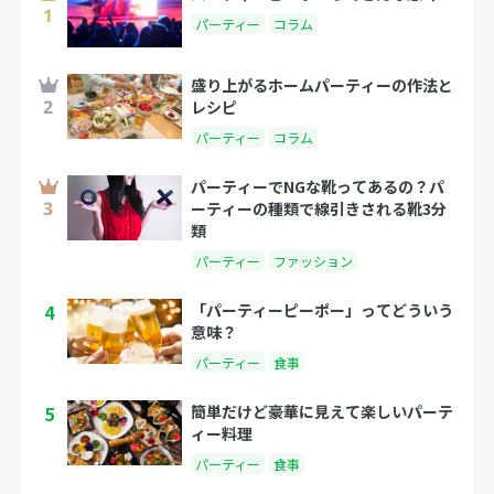
パーティー
コラム
盛り上がるホームパーティーの作法と
レシピ
パーティー
コラム
パーティーでNGな靴ってあるの？パ
ーティーの種類で線引きされる靴3分
類
パーティー
ファッション
4
「パーティーピーポー」ってどういう
意味？
パーティー
食事
5
簡単だけど豪華に見えて楽しいパーテ
ィー料理
パーティー
食事