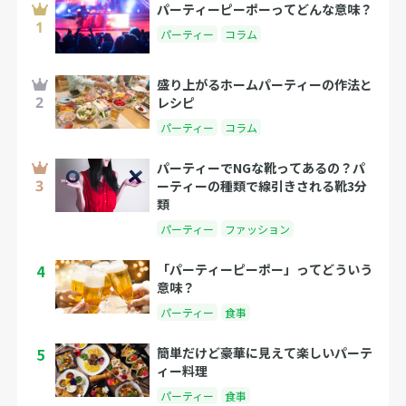
パーティーピーポーってどんな意味？
パーティー
コラム
盛り上がるホームパーティーの作法と
レシピ
パーティー
コラム
パーティーでNGな靴ってあるの？パ
ーティーの種類で線引きされる靴3分
類
パーティー
ファッション
4
「パーティーピーポー」ってどういう
意味？
パーティー
食事
5
簡単だけど豪華に見えて楽しいパーテ
ィー料理
パーティー
食事