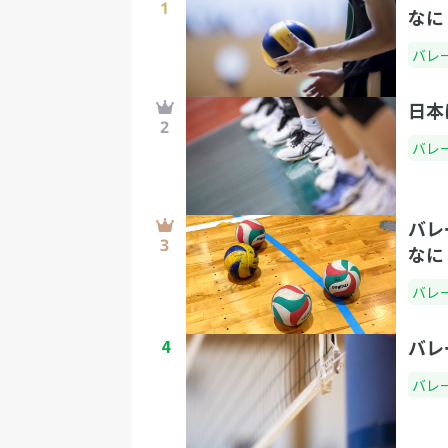
なに
バレ
日本
バレ
バレ
なに
バレ
4
バレ
バレ