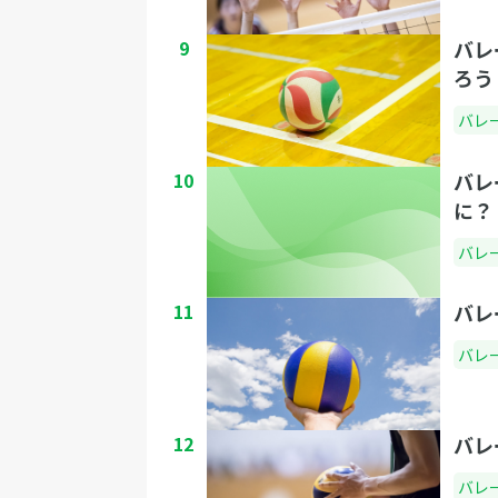
9
バレ
ろう
バレ
10
バレ
に？
バレ
11
バレ
バレ
12
バレ
バレ