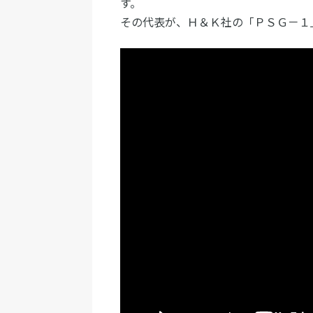
す。
その代表が、Ｈ＆Ｋ社の「ＰＳＧ－１