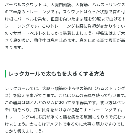
バーバルスクワットは、大腿四頭筋、大臀筋、ハムストリングス
の下半身のトレーニングです。スクワットは立った状態で首の付
け根にバーベルを乗せ、正面を向いたまま膝を90度まで曲げるト
レーニンングです。このトレーニングも腰に負担が掛かりやすい
のでサポートベルトをしっかり装着しましょう。呼吸法はまず大
きく息を吸い、動作中は息を止めます。息を止める事で腹圧が高
まります。
レックカールで太ももを大きくする方法
レックカールでは、大腿四頭筋の後ろ側の筋肉（ハムストリング
ス）を鍛える事ができます。これはジムの器具を使って行います。
この器具はほとんどのジムにおいてある器具です。使い方はベン
チに寝そべり、膝に負荷をかけながら起こすトレーニングです。
トレーニング中にお尻が浮くと腰を痛める原因になりので気をつ
けましょう。太ももはアメフトで走るのに大事な筋力ですのでし
っかり鍛えましょう。