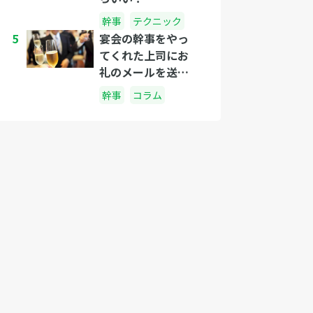
幹事
テクニック
5
宴会の幹事をやっ
てくれた上司にお
礼のメールを送り
たい時に使えるテ
幹事
コラム
ンプレート集