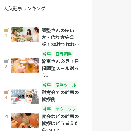
人気記事ランキング
調整さんの使い
方・作り方完全
版！30秒で作れる
カンタン出欠管
幹事
日程調整
理・日程調整
幹事さん必見！日
程調整メール送ろ
う。
幹事
便利ツール
慰労会での幹事の
挨拶例
幹事
テクニック
4
宴会などの幹事の
挨拶はどう考えた
らいい？