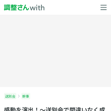
送別会
幹事
感動を演出！〜送別会で間違いなく成