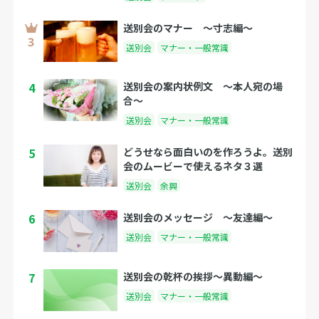
送別会のマナー 〜寸志編〜
送別会
マナー・一般常識
4
送別会の案内状例文 〜本人宛の場
合〜
送別会
マナー・一般常識
5
どうせなら面白いのを作ろうよ。送別
会のムービーで使えるネタ３選
送別会
余興
6
送別会のメッセージ 〜友達編〜
送別会
マナー・一般常識
7
送別会の乾杯の挨拶〜異動編〜
送別会
マナー・一般常識