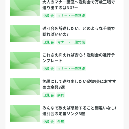
大人のマナー講座～送別会で万歳三唱で
送り出すのはNG?～
送別会
マナー・一般常識
送別会を辞退したい。どのような手順で
断ればいいの?
送別会
マナー・一般常識
これさえ抑えれば安心！送別会の進行テ
ンプレート
送別会
マナー・一般常識
笑顔にして送り出したい!送別会におすす
めの余興3選
送別会
余興
みんなで歌えば感動すること間違いなし!
送別会の定番ソング3選
送別会
余興