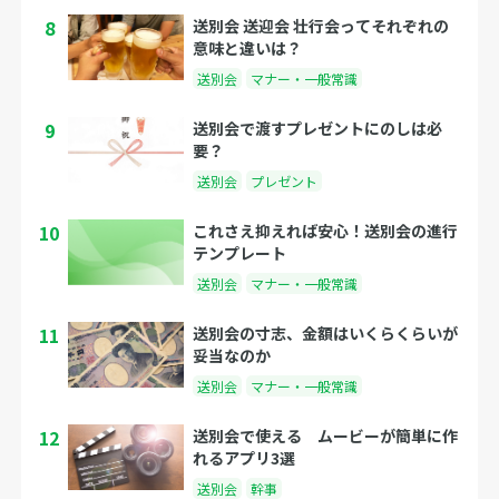
8
送別会 送迎会 壮行会ってそれぞれの
意味と違いは？
送別会
マナー・一般常識
9
送別会で渡すプレゼントにのしは必
要？
送別会
プレゼント
10
これさえ抑えれば安心！送別会の進行
テンプレート
送別会
マナー・一般常識
11
送別会の寸志、金額はいくらくらいが
妥当なのか
送別会
マナー・一般常識
12
送別会で使える ムービーが簡単に作
れるアプリ3選
送別会
幹事