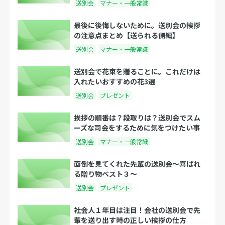
送別会
マナー・一般常識
最後に後悔しないために。送別会の挨拶
の注意点まとめ【送られる側編】
送別会
マナー・一般常識
送別会で花束を贈ることに。これだけは
入れたいおすすめの花3選
送別会
プレゼント
挨拶の順番は？段取りは？送別会でスム
ーズな司会をするために気をつけたい事
送別会
マナー・一般常識
面倒を見てくれた先輩の送別会〜喜ばれ
る贈り物ベスト３〜
送別会
プレゼント
社会人１年目は注目！会社の送別会で先
輩を送り出す時の正しい挨拶の仕方