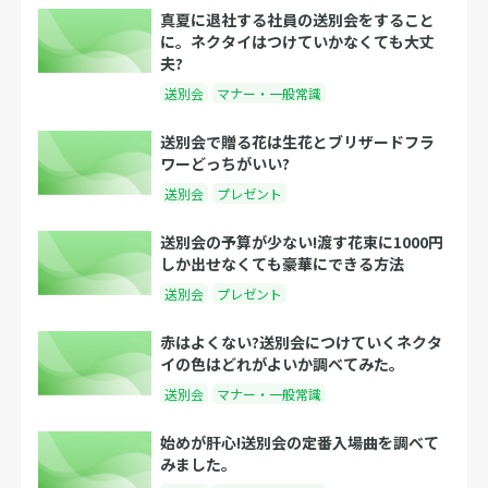
真夏に退社する社員の送別会をすること
に。ネクタイはつけていかなくても大丈
夫?
送別会
マナー・一般常識
送別会で贈る花は生花とブリザードフラ
ワーどっちがいい?
送別会
プレゼント
送別会の予算が少ない!渡す花束に1000円
しか出せなくても豪華にできる方法
送別会
プレゼント
赤はよくない?送別会につけていくネクタ
イの色はどれがよいか調べてみた。
送別会
マナー・一般常識
始めが肝心!送別会の定番入場曲を調べて
みました。