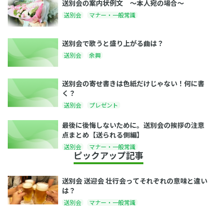
送別会の案内状例文 〜本人宛の場合〜
送別会
マナー・一般常識
送別会で歌うと盛り上がる曲は？
送別会
余興
送別会の寄せ書きは色紙だけじゃない！何に書
く？
送別会
プレゼント
最後に後悔しないために。送別会の挨拶の注意
点まとめ【送られる側編】
送別会
マナー・一般常識
ピックアップ記事
送別会 送迎会 壮行会ってそれぞれの意味と違い
は？
送別会
マナー・一般常識