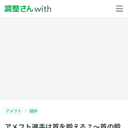
アメフト
雑学
アメフト選手は首を鍛える？〜首の鍛