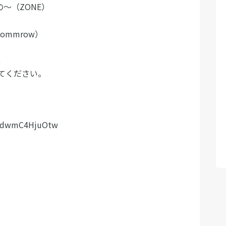
もの～（ZONE）
 Tommrow）
、
てください。
v=dwmC4HjuOtw