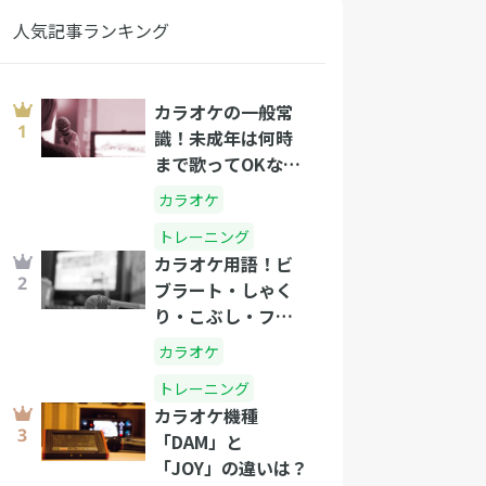
人気記事ランキング
カラオケの一般常
識！未成年は何時
まで歌ってOKな
の？
カラオケ
トレーニング
カラオケ用語！ビ
ブラート・しゃく
り・こぶし・フォ
ールって？
カラオケ
トレーニング
カラオケ機種
「DAM」と
「JOY」の違いは？