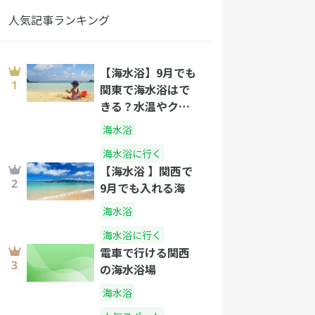
人気記事ランキング
【海水浴】9月でも
関東で海水浴はで
きる？水温やクラ
ゲの出没と泳げる
海水浴
関東の海水浴場
海水浴に行く
【海水浴 】関西で
9月でも入れる海
海水浴
海水浴に行く
電車で行ける関西
の海水浴場
海水浴