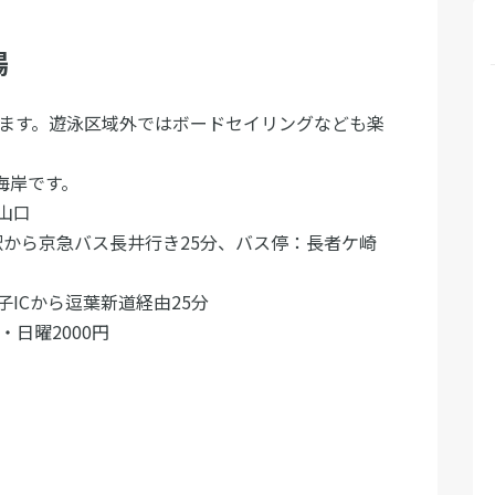
場
います。遊泳区域外ではボードセイリングなども楽
海岸です。
山口
駅から京急バス長井行き25分、バス停：長者ケ崎
Cから逗葉新道経由25分
日曜2000円