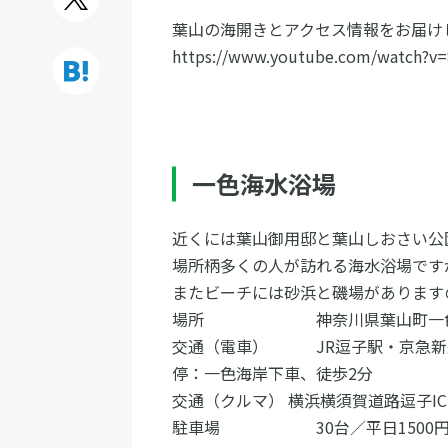
葉山の海開きとアクセス情報をお届け
https://www.youtube.com/watch?v
一色海水浴場
近くには葉山御用邸と葉山しおさい公
場所柄多くの人が訪れる海水浴場です
またビーチには砂浜と磯場があります
場所 神奈川県葉山町一
交通（電車） JR逗子駅・京急新逗
停：一色海岸下車、徒歩2分
交通（クルマ） 横浜横須賀道路逗子I
駐車場 30台／平日1500円、