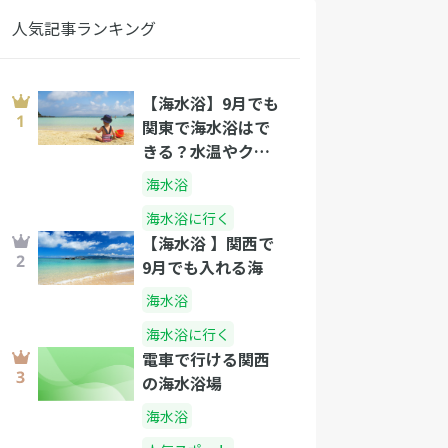
人気記事ランキング
【海水浴】9月でも
関東で海水浴はで
きる？水温やクラ
ゲの出没と泳げる
海水浴
関東の海水浴場
海水浴に行く
【海水浴 】関西で
9月でも入れる海
海水浴
海水浴に行く
電車で行ける関西
の海水浴場
海水浴