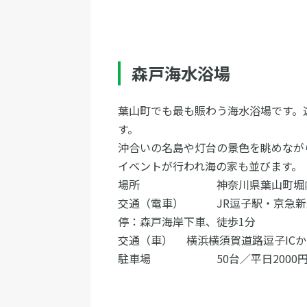
森戸海水浴場
葉山町でも最も賑わう海水浴場です。
す。
沖合いの名島や灯台の景色を眺めなが
イベントが行われ海の家も並びます。
場所 神奈川県葉山町堀
交通（電車） JR逗子駅・京急新逗
停：森戸海岸下車、徒歩1分
交通（車） 横浜横須賀道路逗子ICか
駐車場 50台／平日2000円、土