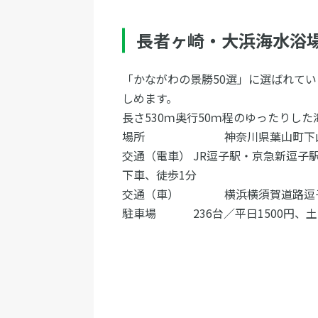
長者ヶ崎・大浜海水浴
「かながわの景勝50選」に選ばれて
しめます。
長さ530ｍ奥行50ｍ程のゆったりした
場所 神奈川県葉山町下
交通（電車） JR逗子駅・京急新逗子
下車、徒歩1分
交通（車） 横浜横須賀道路逗子I
駐車場 236台／平日1500円、土・