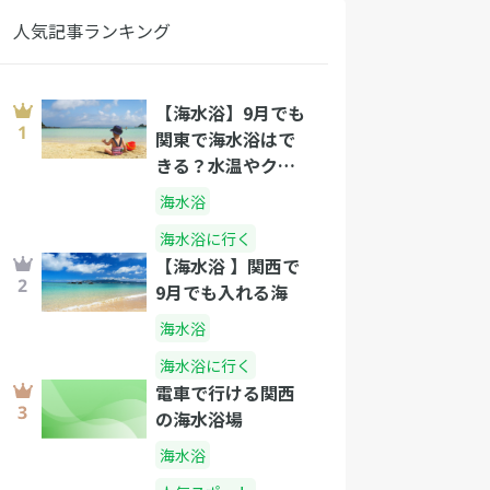
人気記事ランキング
【海水浴】9月でも
関東で海水浴はで
きる？水温やクラ
ゲの出没と泳げる
海水浴
関東の海水浴場
海水浴に行く
【海水浴 】関西で
9月でも入れる海
海水浴
海水浴に行く
電車で行ける関西
の海水浴場
海水浴