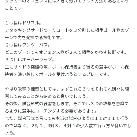
サッカーのオフェンスには大きく分けて３つの方法があるという
ことです。
１つ目はドリブル。
アタッキングサードつまりコートを３分割した相手ゴール側のゾ
ーンで力を発揮する技術です。
２つ目はワンツーパス。
どこのゾーンでもオフェンス側が２人で相手をかわす技術です。
３つ目はオーバーラップ。
主にサイドの突破の際、ボール保持者より後ろの選手がボール保
持者を追い越してボールを受けようとするプレーです。
やはり攻撃の練習としては、まずこれら３つをそれぞれ別々に練
習してみることから始めると良いでしょう。
その後、試合形式の練習をします。そこでは３つの攻撃を意識す
るように選手にコーチングする必要があります。
また、試合形式と言っても本当の試合のように１１対１１で行う
のではなく、２対２、3対３、４対４の少人数で行う方が良いでし
ょう。