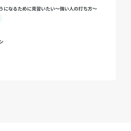
うになるために見習いたい〜強い人の打ち方〜
ク
ン