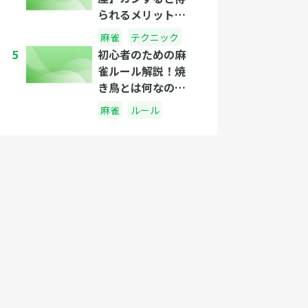
られるメリットっ
てなに？カンする
麻雀
テクニック
べきタイミング
5
初心者のための麻
は？
雀ルール解説！焼
き鳥とは何なの
か？
麻雀
ルール