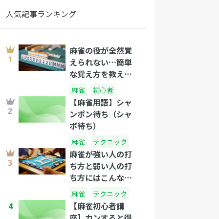
人気記事ランキング
麻雀の役が全然覚
えられない…簡単
な覚え方を教え
て！
麻雀
初心者
【麻雀用語】シャ
ンポン待ち（シャ
ボ待ち）
麻雀
テクニック
麻雀が強い人の打
ち方と弱い人の打
ち方にはこんなに
差があった！打ち
麻雀
テクニック
方の違いとおさえ
4
【麻雀初心者講
るべきテクニック
座】カンすると得