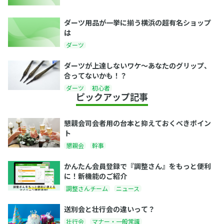
ダーツ用品が一挙に揃う横浜の超有名ショップ
は
ダーツ
ダーツが上達しないワケ～あなたのグリップ、
合ってないかも！？
ダーツ
初心者
ピックアップ記事
懇親会司会者用の台本と抑えておくべきポイン
ト
懇親会
幹事
かんたん会員登録で『調整さん』をもっと便利
に！新機能のご紹介
調整さんチーム
ニュース
送別会と壮行会の違いって？
壮行会
マナー・一般常識