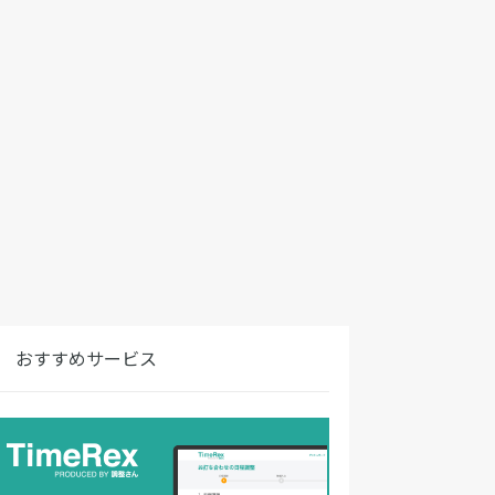
おすすめサービス