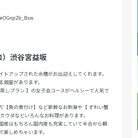
v=eOGnp2b_Bsw
ロ）渋谷宮益坂
イトアップされた水槽がお出迎えしてくれます。
る個室があります。
籠蒸しプラン 】の女子会コースがヘルシーで人気で
だ【魚の煮付け】など新鮮なお刺身や【 ずわい蟹
ャカウダなどいろんなお料理があります。
国産はもちろん国内産も充実していて半合から頼
で楽しめちゃいます。