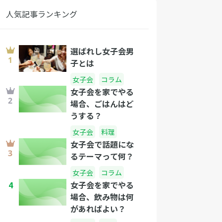
人気記事ランキング
選ばれし女子会男
子とは
女子会
コラム
女子会を家でやる
場合、ごはんはど
うする？
女子会
料理
女子会で話題にな
るテーマって何？
女子会
コラム
4
女子会を家でやる
場合、飲み物は何
があればよい？