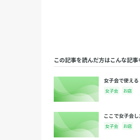
この記事を読んだ方はこんな記事
女子会で使える
女子会
お店
ここで女子会し
女子会
お店