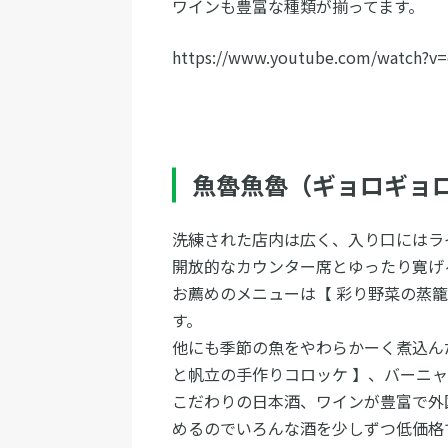
ワインも豊富な種類が揃ってます。
https://www.youtube.com/watch?
魚魯魚魯（ギョロギョ
洗練された店内は広く、入り口にはラ
開放的なカウンター席とゆったり寛げ
お薦めのメニューは【 彩り野菜の蒸
す。
他にも季節の魚をやわらかーく煮込ん
と帆立の手作りコロッケ 】、バーニ
こだわりの日本酒、ワインが豊富で外
めるのでいろんな酒を少しずつ低価格