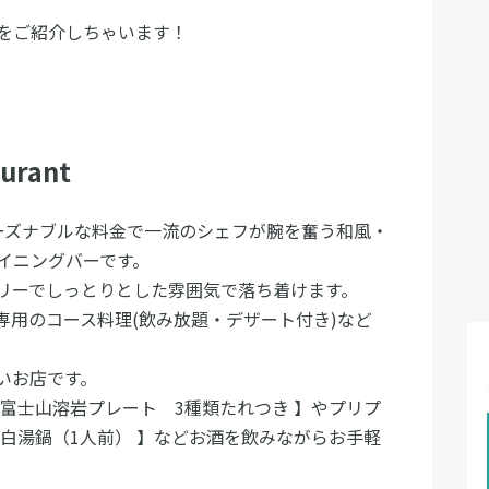
をご紹介しちゃいます！
urant
ーズナブルな料金で一流のシェフが腕を奮う和風・
イニングバーです。
リーでしっとりとした雰囲気で落ち着けます。
専用のコース料理(飲み放題・デザート付き)など
いお店です。
富士山溶岩プレート 3種類たれつき 】やプリプ
白湯鍋（1人前） 】などお酒を飲みながらお手軽