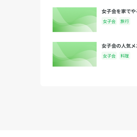
女子会を家でや
女子会
旅行
女子会の人気メ
女子会
料理