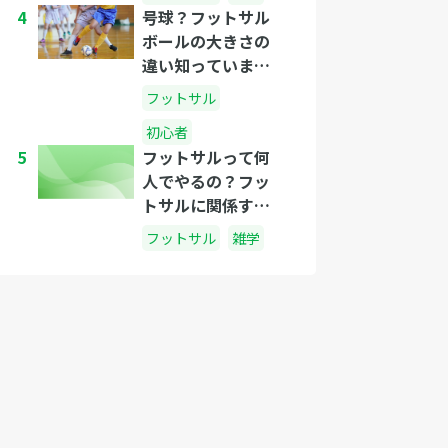
4
号球？フットサル
ボールの大きさの
違い知っています
か？
フットサル
初心者
5
フットサルって何
人でやるの？フッ
トサルに関係する
人数のはなし
フットサル
雑学