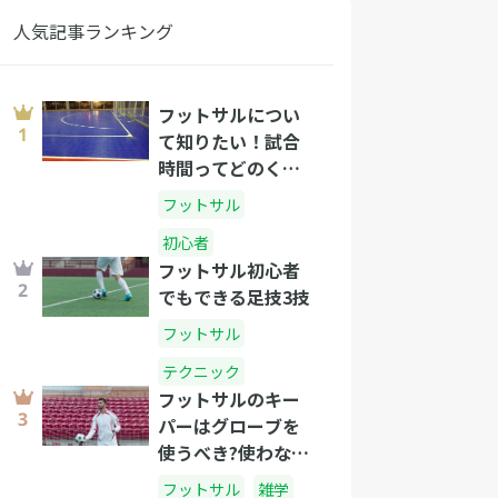
人気記事ランキング
フットサルについ
て知りたい！試合
時間ってどのくら
い？
フットサル
初心者
フットサル初心者
でもできる足技3技
フットサル
テクニック
フットサルのキー
パーはグローブを
使うべき?使わない
ほうがいい?
フットサル
雑学