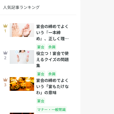
人気記事ランキング
宴会の締めでよく
いう『一本締
め』、正しく理解
できていますか？
宴会
余興
一本締めについて
役立つ！宴会で使
詳しく解説します
えるクイズの問題
集
宴会
余興
宴会の締めでよく
いう「宴もたけな
わ」の意味
宴会
マナー・一般常識