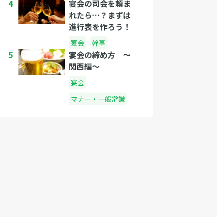
4
宴会の司会を頼ま
れたら…？まずは
進行表を作ろう！
宴会
幹事
5
宴会の締め方 〜
関西編〜
宴会
マナー・一般常識