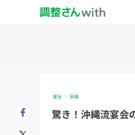
宴会
余興
驚き！沖縄流宴会