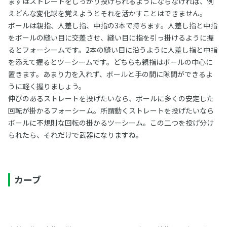
まずはストレートをしっかり投げられるようにならなければ、例
えどんな変化球を覚えようとそれを活かすことはできません。
ボールは親指、人差し指、中指の3本で持ちます。人差し指と中指
をボールの縫い目に交差させ、縫い目に指を引っ掛けるように握
るとフォーシームです。2本の縫い目に沿うように人差し指と中指
を添えて握るとツーシームです。どちらも親指はボールの中心に
置きます。あまり力を入れず、ボールと手の間に隙間ができるよ
うに軽く握りましょう。
伸びのあるストレートを投げたいなら、ボールに多くの安定した
回転が掛かるフォーシーム。所謂動くストレートを投げたいなら
ボールに不規則な回転の掛かるツーシーム。この二つを投げ分け
られたら、それだけで武器になりますね。
カーブ