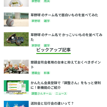
草野球
用具
草野球 のチーム名で面白いものを並べてみた
草野球
雑学
草野球 のチーム名で かっこいいものを並べてみ
た
草野球
雑学
ピックアップ記事
懇親会司会者用の台本と抑えておくべきポイン
ト
懇親会
幹事
かんたん会員登録で『調整さん』をもっと便利
に！新機能のご紹介
調整さんチーム
ニュース
送別会と壮行会の違いって？