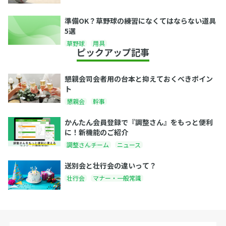
準備OK？草野球の練習になくてはならない道具
5選
草野球
用具
ピックアップ記事
懇親会司会者用の台本と抑えておくべきポイン
ト
懇親会
幹事
かんたん会員登録で『調整さん』をもっと便利
に！新機能のご紹介
調整さんチーム
ニュース
送別会と壮行会の違いって？
壮行会
マナー・一般常識