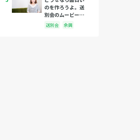
のを作ろうよ。送
別会のムービーで
使えるネタ３選
送別会
余興