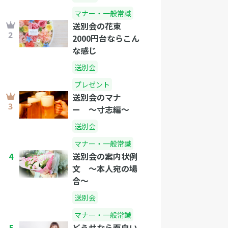
マナー・一般常識
送別会の花束
2000円台ならこん
な感じ
送別会
プレゼント
送別会のマナ
ー 〜寸志編〜
送別会
マナー・一般常識
4
送別会の案内状例
文 〜本人宛の場
合〜
送別会
マナー・一般常識
5
どうせなら面白い