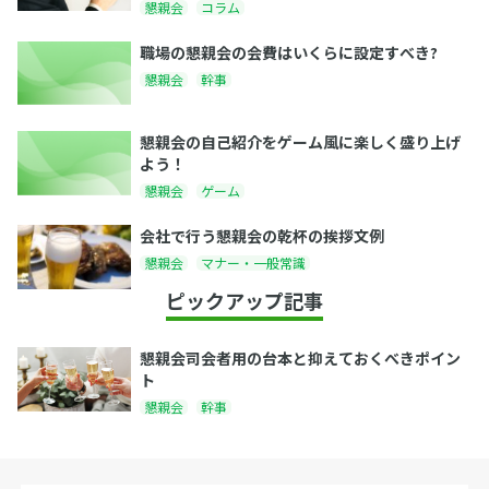
懇親会
コラム
職場の懇親会の会費はいくらに設定すべき?
懇親会
幹事
懇親会の自己紹介をゲーム風に楽しく盛り上げ
よう！
懇親会
ゲーム
会社で行う懇親会の乾杯の挨拶文例
懇親会
マナー・一般常識
ピックアップ記事
懇親会司会者用の台本と抑えておくべきポイン
ト
懇親会
幹事