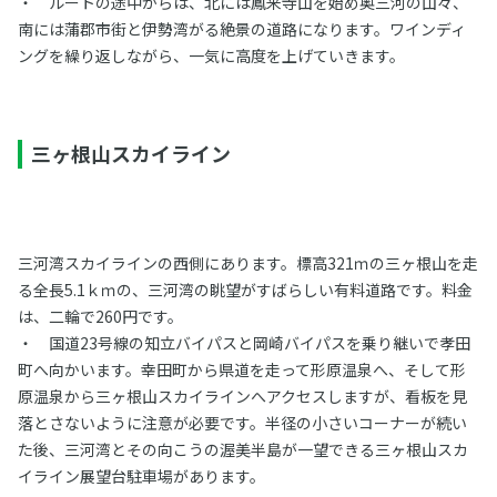
・ ルートの途中からは、北には鳳来寺山を始め奥三河の山々、
南には蒲郡市街と伊勢湾がる絶景の道路になります。ワインディ
ングを繰り返しながら、一気に高度を上げていきます。
三ヶ根山スカイライン
三河湾スカイラインの西側にあります。標高321ｍの三ヶ根山を走
る全長5.1ｋｍの、三河湾の眺望がすばらしい有料道路です。料金
は、二輪で260円です。
・ 国道23号線の知立バイパスと岡崎バイパスを乗り継いで孝田
町へ向かいます。幸田町から県道を走って形原温泉へ、そして形
原温泉から三ヶ根山スカイラインへアクセスしますが、看板を見
落とさないように注意が必要です。半径の小さいコーナーが続い
た後、三河湾とその向こうの渥美半島が一望できる三ヶ根山スカ
イライン展望台駐車場があります。