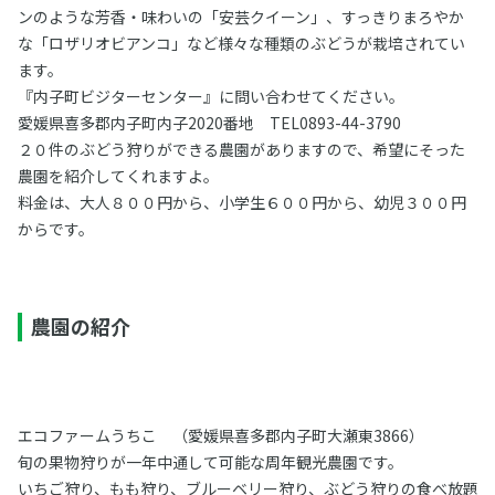
ンのような芳香・味わいの「安芸クイーン」、すっきりまろやか
な「ロザリオビアンコ」など様々な種類のぶどうが栽培されてい
ます。
『内子町ビジターセンター』に問い合わせてください。
愛媛県喜多郡内子町内子2020番地 TEL0893-44-3790
２０件のぶどう狩りができる農園がありますので、希望にそった
農園を紹介してくれますよ。
料金は、大人８００円から、小学生６００円から、幼児３００円
からです。
農園の紹介
エコファームうちこ （愛媛県喜多郡内子町大瀬東3866）
旬の果物狩りが一年中通して可能な周年観光農園です。
いちご狩り、もも狩り、ブルーベリー狩り、ぶどう狩りの食べ放題