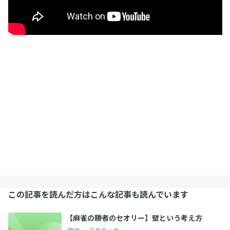
この記事を読んだ方はこんな記事も読んでいます
【麻雀の勝者のセオリー】壁という考え方