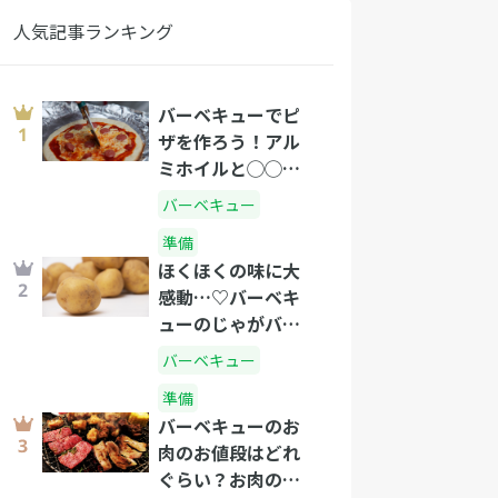
人気記事ランキング
バーベキューでピ
ザを作ろう！アル
ミホイルと◯◯で
できるピザの作り
バーベキュー
方
準備
ほくほくの味に大
感動…♡バーベキ
ューのじゃがバタ
ーの作り方
バーベキュー
準備
バーベキューのお
肉のお値段はどれ
ぐらい？お肉の選