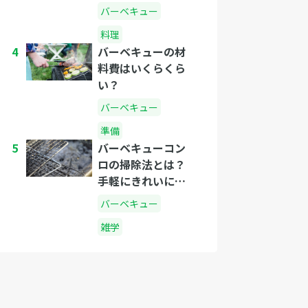
び方、種類と相場
バーベキュー
をご紹介します
料理
4
バーベキューの材
料費はいくらくら
い？
バーベキュー
準備
5
バーベキューコン
ロの掃除法とは？
手軽にきれいにな
る方法
バーベキュー
雑学