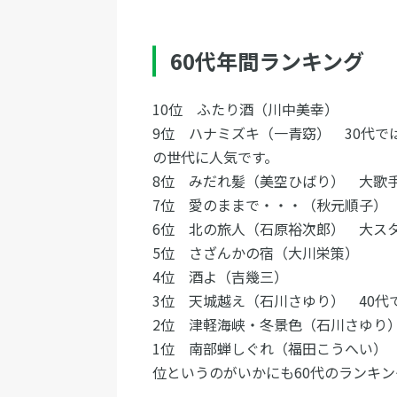
60代年間ランキング
10位 ふたり酒（川中美幸）
9位 ハナミズキ（一青窈） 30代では
の世代に人気です。
8位 みだれ髪（美空ひばり） 大歌
7位 愛のままで・・・（秋元順子）
6位 北の旅人（石原裕次郎） 大ス
5位 さざんかの宿（大川栄策）
4位 酒よ（吉幾三）
3位 天城越え（石川さゆり） 40代で
2位 津軽海峡・冬景色（石川さゆり）
1位 南部蝉しぐれ（福田こうへい） 
位というのがいかにも60代のランキン