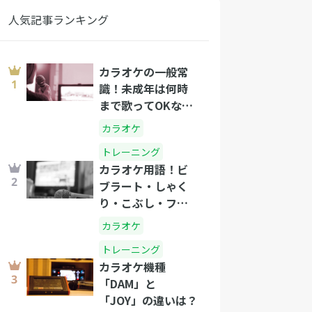
人気記事ランキング
カラオケの一般常
識！未成年は何時
まで歌ってOKな
の？
カラオケ
トレーニング
カラオケ用語！ビ
ブラート・しゃく
り・こぶし・フォ
ールって？
カラオケ
トレーニング
カラオケ機種
「DAM」と
「JOY」の違いは？