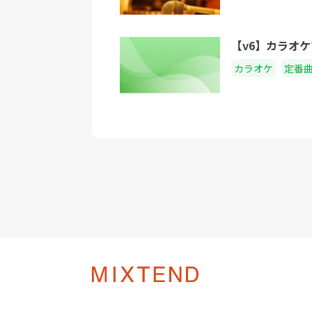
【v6】カラオ
カラオケ
定番