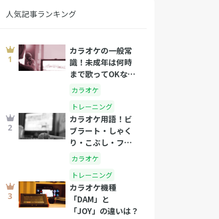
人気記事ランキング
カラオケの一般常
識！未成年は何時
まで歌ってOKな
の？
カラオケ
トレーニング
カラオケ用語！ビ
ブラート・しゃく
り・こぶし・フォ
ールって？
カラオケ
トレーニング
カラオケ機種
「DAM」と
「JOY」の違いは？