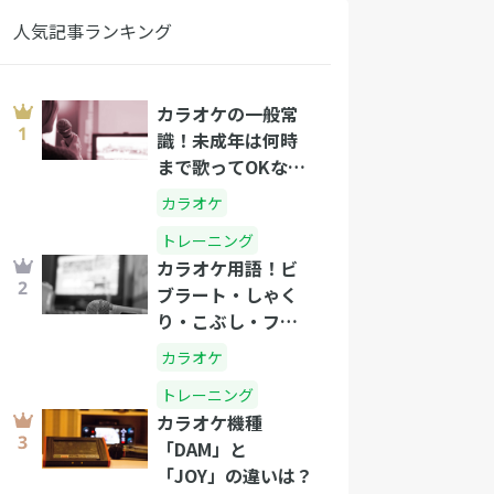
人気記事ランキング
カラオケの一般常
識！未成年は何時
まで歌ってOKな
の？
カラオケ
トレーニング
カラオケ用語！ビ
ブラート・しゃく
り・こぶし・フォ
ールって？
カラオケ
トレーニング
カラオケ機種
「DAM」と
「JOY」の違いは？