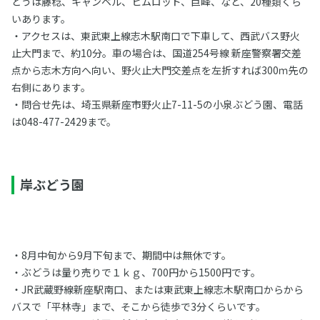
どうは藤稔、キャンベル、ヒムロッド、巨峰、など、20種類くら
いあります。
・アクセスは、東武東上線志木駅南口で下車して、西武バス野火
止大門まで、約10分。車の場合は、国道254号線 新座警察署交差
点から志木方向へ向い、野火止大門交差点を左折すれば300ｍ先の
右側にあります。
・問合せ先は、埼玉県新座市野火止7-11-5の小泉ぶどう園、電話
は048-477-2429まで。
岸ぶどう園
・8月中旬から9月下旬まで、期間中は無休です。
・ぶどうは量り売りで１ｋｇ、700円から1500円です。
・JR武蔵野線新座駅南口、または東武東上線志木駅南口からから
バスで「平林寺」まで、そこから徒歩で3分くらいです。