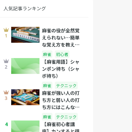
人気記事ランキング
麻雀の役が全然覚
えられない…簡単
な覚え方を教え
て！
麻雀
初心者
【麻雀用語】シャ
ンポン待ち（シャ
ボ待ち）
麻雀
テクニック
麻雀が強い人の打
ち方と弱い人の打
ち方にはこんなに
差があった！打ち
麻雀
テクニック
方の違いとおさえ
4
【麻雀初心者講
るべきテクニック
座】カンすると得