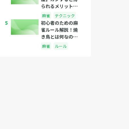
られるメリットっ
てなに？カンする
麻雀
テクニック
べきタイミング
5
初心者のための麻
は？
雀ルール解説！焼
き鳥とは何なの
か？
麻雀
ルール