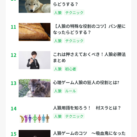
らどうする？
人狼
テクニック
11
【人狼の特殊な役割のコツ】パン屋に
なったらどうする？
人狼
テクニック
12
これは押さえておくべき！人狼必勝法
まとめ
人狼
初心者
13
心理ゲーム人狼の狂人の役割とは?
人狼
ルール
14
人狼用語を知ろう！ 村スラとは？
人狼
テクニック
15
人狼ゲームのコツ 〜吸血鬼になった