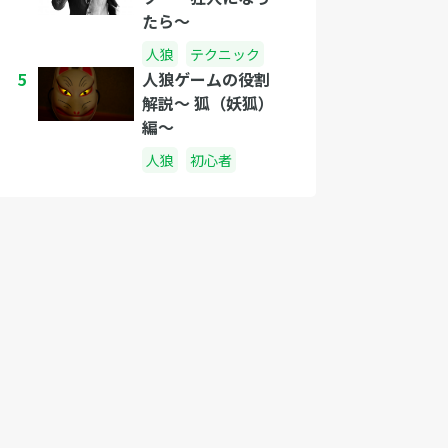
たら〜
人狼
テクニック
5
人狼ゲームの役割
解説〜 狐（妖狐）
編〜
人狼
初心者