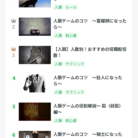
人狼
ルール
人狼ゲームのコツ 〜霊媒師になった
ら〜
人狼
初心者
【人狼】人数別！おすすめの役職配役
数！
人狼
テクニック
4
人狼ゲームのコツ 〜狂人になった
ら〜
人狼
テクニック
5
人狼ゲームの役割解説〜 狐（妖狐）
編〜
人狼
初心者
6
人狼ゲームのコツ 〜騎士になった