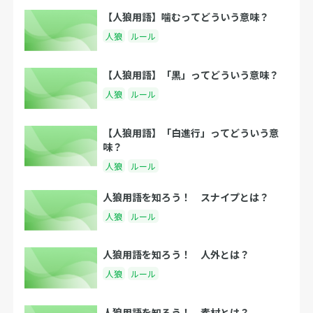
【人狼用語】噛むってどういう意味？
人狼
ルール
【人狼用語】「黒」ってどういう意味？
人狼
ルール
【人狼用語】「白進行」ってどういう意
味？
人狼
ルール
人狼用語を知ろう！ スナイプとは？
人狼
ルール
人狼用語を知ろう！ 人外とは？
人狼
ルール
人狼用語を知ろう！ 素村とは？