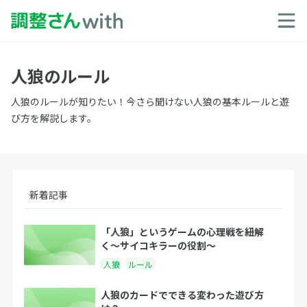
人狼のルール
人狼のルールが知りたい！今さら聞けない人狼の基本ルールと遊
び方を解説します。
新着記事
「人狼」というゲームの心理戦を紐解
く〜サイコキラーの役割〜
人狼
ルール
人狼のカードでできる変わった遊び方