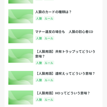
人狼のカードの種類は？
人狼
ルール
マナー違反の場合も 人狼の初心者CO
人狼
ルール
【人狼用語】共有トラップってどういう
意味？
人狼
ルール
【人狼用語】遠吠えってどういう意味？
人狼
ルール
【人狼用語】HOってどういう意味？
人狼
ルール