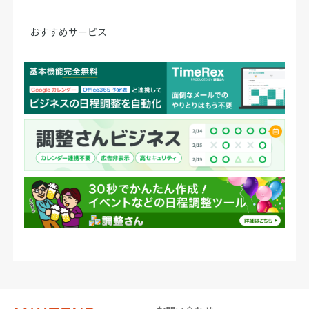
おすすめサービス