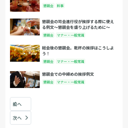
懇親会
幹事
懇親会の司会進行役が挨拶する際に使え
る例文〜懇親会を盛り上げるために〜
懇親会
マナー・一般常識
総会後の懇親会。乾杯の挨拶はこうしよ
う！
懇親会
マナー・一般常識
懇親会での中締めの挨拶例文
懇親会
マナー・一般常識
前へ
次へ