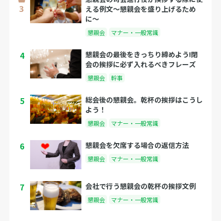
える例文〜懇親会を盛り上げるため
に〜
懇親会
マナー・一般常識
4
懇親会の最後をきっちり締めよう!閉
会の挨拶に必ず入れるべきフレーズ
懇親会
幹事
5
総会後の懇親会。乾杯の挨拶はこうし
よう！
懇親会
マナー・一般常識
6
懇親会を欠席する場合の返信方法
懇親会
マナー・一般常識
7
会社で行う懇親会の乾杯の挨拶文例
懇親会
マナー・一般常識