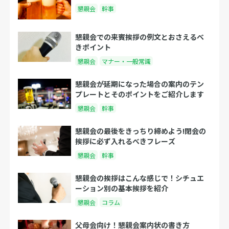
懇親会
幹事
懇親会での来賓挨拶の例文とおさえるべ
きポイント
懇親会
マナー・一般常識
懇親会が延期になった場合の案内のテン
プレートとそのポイントをご紹介します
懇親会
幹事
懇親会の最後をきっちり締めよう!閉会の
挨拶に必ず入れるべきフレーズ
懇親会
幹事
懇親会の挨拶はこんな感じで！シチュエ
ーション別の基本挨拶を紹介
懇親会
コラム
父母会向け！懇親会案内状の書き方