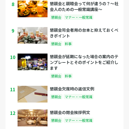
8
懇親会と親睦会って何が違うの？〜社
会人のための一般常識講座〜
懇親会
マナー・一般常識
9
懇親会司会者用の台本と抑えておくべ
きポイント
懇親会
幹事
10
懇親会が延期になった場合の案内のテ
ンプレートとそのポイントをご紹介し
ます
懇親会
幹事
11
懇親会欠席時の返信文例
懇親会
マナー・一般常識
12
懇親会の閉会挨拶例文
懇親会
マナー・一般常識