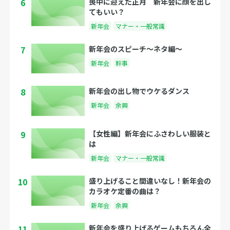
6
喪中に迎えた正月 新年会に顔を出し
てもいい？
新年会
マナー・一般常識
7
新年会のスピーチ〜ネタ編〜
新年会
幹事
8
新年会の出し物でウケるダンス
新年会
余興
9
【女性編】新年会にふさわしい服装と
は
新年会
マナー・一般常識
10
盛り上げること間違いなし！新年会の
カラオケ定番の曲は？
新年会
余興
11
新年会を盛り上げるゲームもちろん全