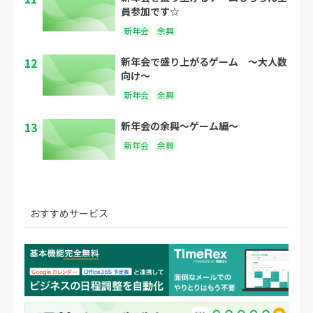
員参加です☆
新年会
余興
12
新年会で盛り上がるゲーム 〜大人数
向け〜
新年会
余興
13
新年会の余興〜ゲーム編〜
新年会
余興
おすすめサービス