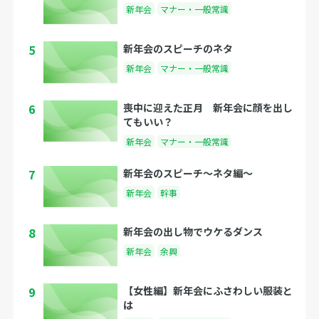
新年会
マナー・一般常識
5
新年会のスピーチのネタ
新年会
マナー・一般常識
6
喪中に迎えた正月 新年会に顔を出し
てもいい？
新年会
マナー・一般常識
7
新年会のスピーチ〜ネタ編〜
新年会
幹事
8
新年会の出し物でウケるダンス
新年会
余興
9
【女性編】新年会にふさわしい服装と
は