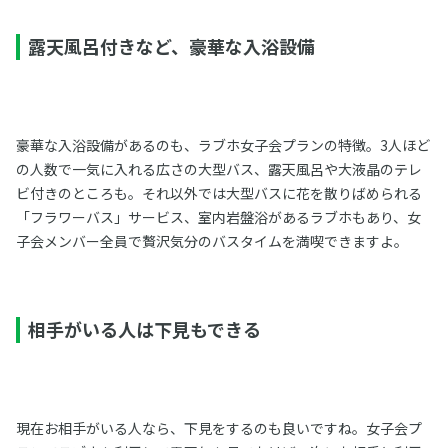
露天風呂付きなど、豪華な入浴設備
豪華な入浴設備があるのも、ラブホ女子会プランの特徴。3人ほど
の人数で一気に入れる広さの大型バス、露天風呂や大液晶のテレ
ビ付きのところも。それ以外では大型バスに花を散りばめられる
「フラワーバス」サービス、室内岩盤浴があるラブホもあり、女
子会メンバー全員で贅沢気分のバスタイムを満喫できますよ。
相手がいる人は下見もできる
現在お相手がいる人なら、下見をするのも良いですね。女子会プ