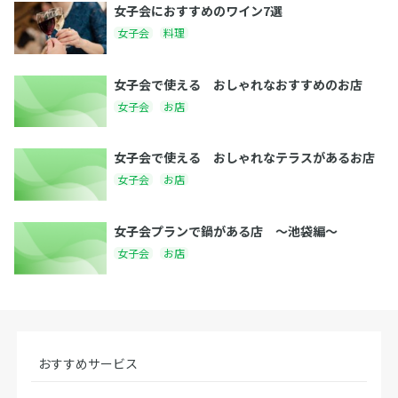
女子会におすすめのワイン7選
女子会
料理
女子会で使える おしゃれなおすすめのお店
女子会
お店
女子会で使える おしゃれなテラスがあるお店
女子会
お店
女子会プランで鍋がある店 〜池袋編〜
女子会
お店
おすすめサービス