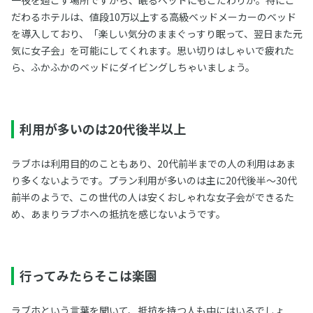
だわるホテルは、値段10万以上する高級ベッドメーカーのベッド
を導入しており、「楽しい気分のままぐっすり眠って、翌日また元
気に女子会」を可能にしてくれます。思い切りはしゃいで疲れた
ら、ふかふかのベッドにダイビングしちゃいましょう。
利用が多いのは20代後半以上
ラブホは利用目的のこともあり、20代前半までの人の利用はあま
り多くないようです。プラン利用が多いのは主に20代後半〜30代
前半のようで、この世代の人は安くおしゃれな女子会ができるた
め、あまりラブホへの抵抗を感じないようです。
行ってみたらそこは楽園
ラブホという言葉を聞いて、抵抗を持つ人も中にはいるでしょ