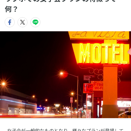
何？
女子会が一般的なものとなり、様々なプランが登場して