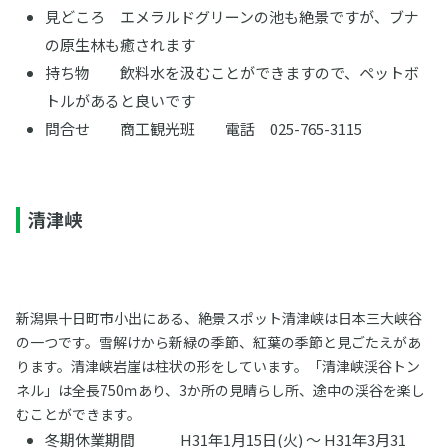
見どころ エメラルドグリーンの池も絶景ですが、ブナ
の原生林も癒されます
持ち物 飲料水を汲むことができますので、ペットボ
トルがあると良いです
問合せ 商工観光班 電話 025-765-3115
清津峡
新潟県十日町市小出にある、絶景スポット清津峡は日本三大峡谷
の一つです。雪解けから新緑の季節、紅葉の季節と見ごたえがあ
ります。清津峡岩崖は柱状の形をしています。「清津峡渓谷トン
ネル」は全長750ｍあり、3か所の見晴らし所、途中の渓谷を楽し
むことができます。
冬期休業期間 H31年1月15日(火) ～ H31年3月31