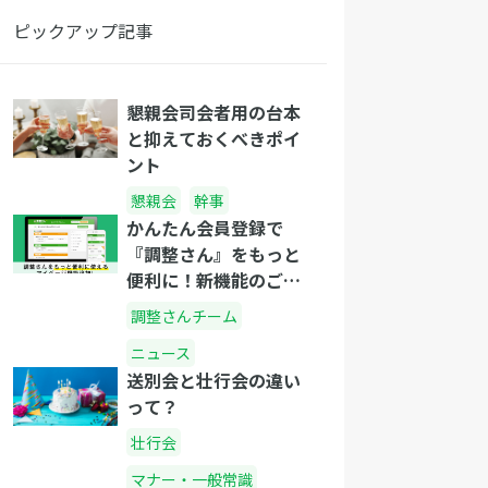
ピックアップ記事
懇親会司会者用の台本
と抑えておくべきポイ
ント
懇親会
幹事
かんたん会員登録で
『調整さん』をもっと
便利に！新機能のご紹
介
調整さんチーム
ニュース
送別会と壮行会の違い
って？
壮行会
マナー・一般常識