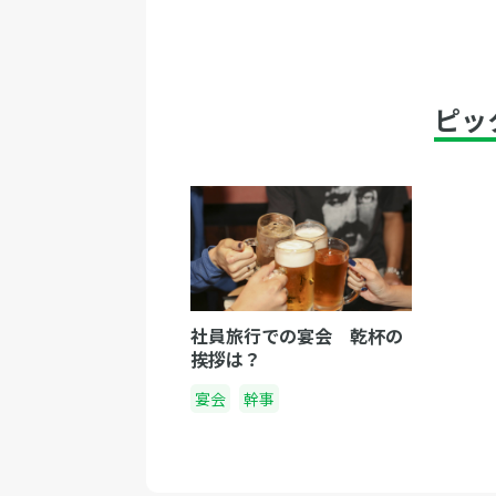
ピッ
社員旅行での宴会 乾杯の
挨拶は？
宴会
幹事