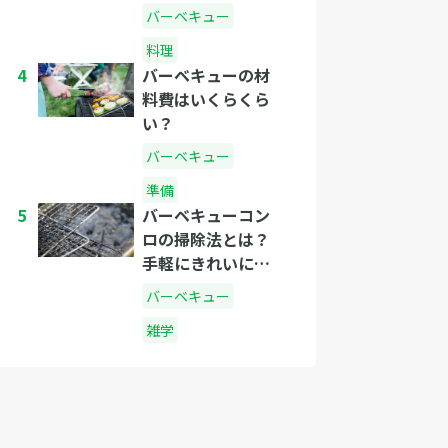
び方、種類と相場
バーベキュー
をご紹介します
料理
4
バーベキューの材
料費はいくらくら
い？
バーベキュー
準備
5
バーベキューコン
ロの掃除法とは？
手軽にきれいにな
る方法
バーベキュー
雑学