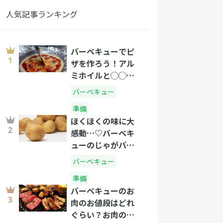
人気記事ランキング
バーベキューでピ
ザを作ろう！アル
ミホイルと◯◯で
できるピザの作り
バーベキュー
方
準備
ほくほくの味に大
感動…♡バーベキ
ューのじゃがバタ
ーの作り方
バーベキュー
準備
バーベキューのお
肉のお値段はどれ
ぐらい？お肉の選