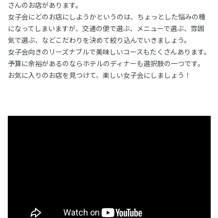
さんのお店があります。
女子会にどのお店にしようかというのは、ちょっとした悩みの種
になってしまいますが、交通の便で選ぶ、メニューで選ぶ、雰囲
気で選ぶ、などこだわりを決めて絞り込んでいきましょう。
女子会向きのリーズナブルで美味しいコースもたくさんあります。
予算に余裕があるのならホテルのディナーも選択肢の一つです。
お気に入りのお店を見つけて、楽しい女子会にしましょう！