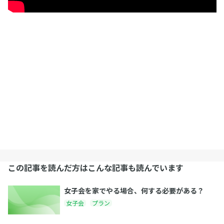
この記事を読んだ方はこんな記事も読んでいます
女子会を家でやる場合、何する必要がある？
女子会
プラン