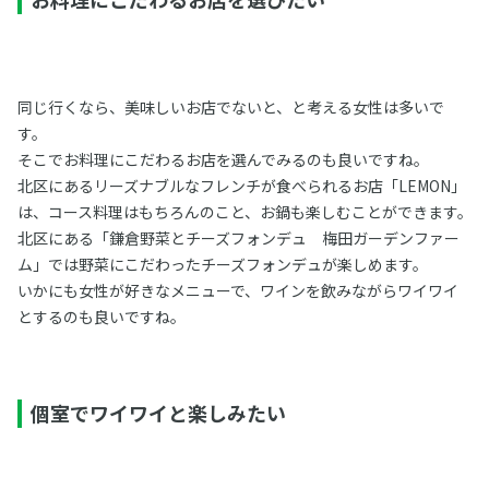
同じ行くなら、美味しいお店でないと、と考える女性は多いで
す。
そこでお料理にこだわるお店を選んでみるのも良いですね。
北区にあるリーズナブルなフレンチが食べられるお店「LEMON」
は、コース料理はもちろんのこと、お鍋も楽しむことができます。
北区にある「鎌倉野菜とチーズフォンデュ 梅田ガーデンファー
ム」では野菜にこだわったチーズフォンデュが楽しめます。
いかにも女性が好きなメニューで、ワインを飲みながらワイワイ
とするのも良いですね。
個室でワイワイと楽しみたい