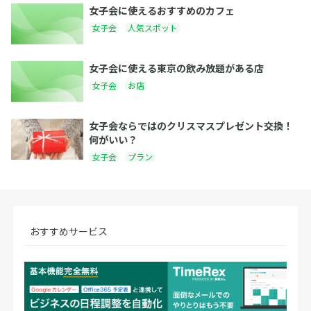
女子会に使えるおすすめのカフェ
女子会
人気スポット
女子会に使える東京の飲み放題がある店
女子会
お店
女子会ならではのクリスマスプレゼント交換！
何がいい？
女子会
プラン
おすすめサービス