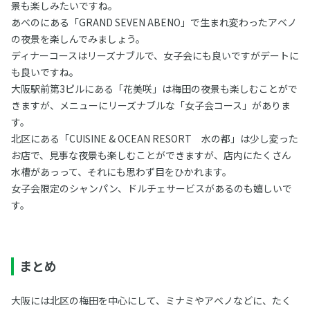
景も楽しみたいですね。
あべのにある「GRAND SEVEN ABENO」で生まれ変わったアベノ
の夜景を楽しんでみましょう。
ディナーコースはリーズナブルで、女子会にも良いですがデートに
も良いですね。
大阪駅前第3ピルにある「花美咲」は梅田の夜景も楽しむことがで
きますが、メニューにリーズナブルな「女子会コース」がありま
す。
北区にある「CUISINE & OCEAN RESORT 水の都」は少し変った
お店で、見事な夜景も楽しむことができますが、店内にたくさん
水槽があっって、それにも思わず目をひかれます。
女子会限定のシャンパン、ドルチェサービスがあるのも嬉しいで
す。
まとめ
大阪には北区の梅田を中心にして、ミナミやアベノなどに、たく