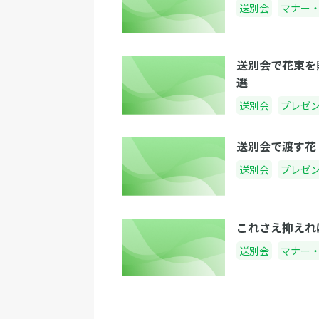
送別会
マナー
送別会で花束を
選
送別会
プレゼ
送別会で渡す花
送別会
プレゼ
これさえ抑えれ
送別会
マナー