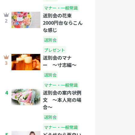
マナー・一般常識
送別会の花束
2000円台ならこん
な感じ
送別会
プレゼント
送別会のマナ
ー 〜寸志編〜
送別会
マナー・一般常識
4
送別会の案内状例
文 〜本人宛の場
合〜
送別会
マナー・一般常識
5
どうせなら面白い