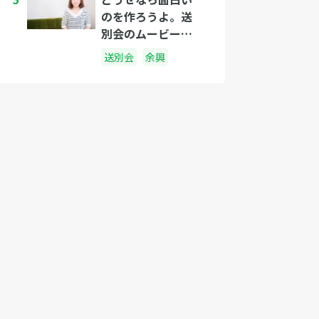
のを作ろうよ。送
別会のムービーで
使えるネタ３選
送別会
余興